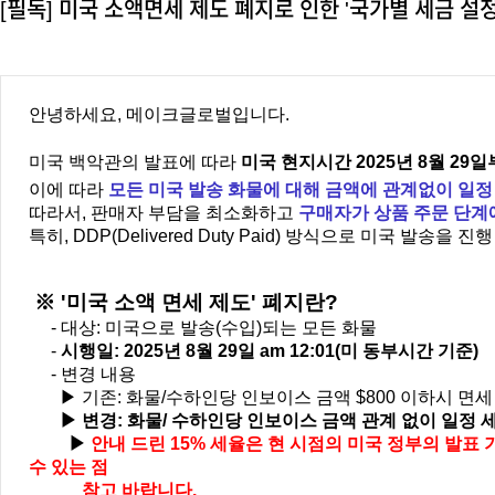
[필독] 미국 소액면세 제도 폐지로 인한 '국가별 세금 설정
안녕하세요, 메이크글로벌입니다.
미국 백악관의 발표에 따라
미국 현지시간 2025년 8월 29
이에 따라
모든 미국 발송 화물에 대해 금액에
관계없이
일정
따라서, 판매자 부담을 최소화하고
구매자가 상품 주문 단계에
특히, DDP(Delivered Duty Paid)
방식으로 미국 발송을 진행
※ '미국 소액 면세 제도' 폐지란?
- 대상: 미국으로 발송(수입)되는 모든 화물
-
시행일: 2025년 8월 29일 am 12:01(미 동부시간 기준)
- 변경 내용
▶ 기존: 화물/수하인당 인보이스 금액 $800 이하시 면세 (
▶
변경: 화물/ 수하인당 인보이스 금액 관계 없이
일정 세
▶
안내 드린 15% 세율은 현 시점의 미국 정부의 발표 
수 있는 점
참고 바랍니다.