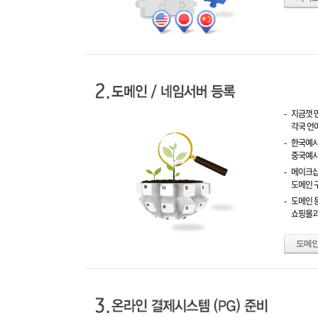
-
지금껏 
각국 언
-
한국예시 :
중국예시 :
-
메이크샵
도메인 
-
도메인 
쇼핑몰과
도메인