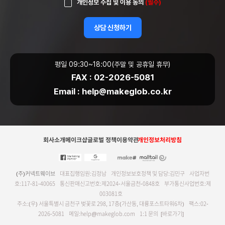
개인정보 수집 및 이용 동의
(필수)
상담 신청하기
평일 09:30~18:00
(주말 및 공휴일 휴무)
FAX :
02-2026-5081
Email :
help@makeglob.co.kr
회사소개
메이크샵글로벌 정책
이용약관
개인정보처리방침
(주)커넥트웨이브
대표집행임원:김정남
개인정보보호정책 및 담당:김민구
사업자번
호:117-81-40065
통신판매신고번호:제2024-서울금천-0848호
부가통신사업번호:제
003081호
주소:(우) 서울특별시 금천구 벚꽃로 298, 17층(가산동, 대륭포스트타워6차)
팩스:02-
2026-5081
메일:help@makeglob.com
1:1 문의
[바로가기]