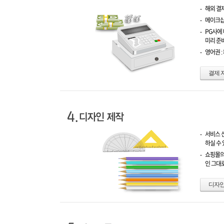
-
해외 결
-
메이크샵
-
PG사에
미리 준
-
영어권 :
결제 
-
서비스 
하실 수 
-
쇼핑몰의
인 그대
디자인