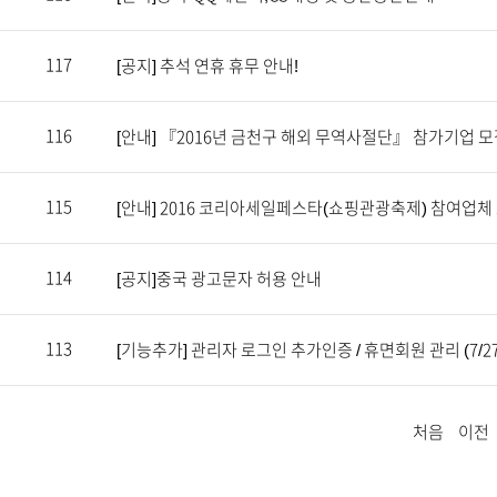
117
[공지] 추석 연휴 휴무 안내!
116
[안내] 『2016년 금천구 해외 무역사절단』 참가기업 
115
[안내] 2016 코리아세일페스타(쇼핑관광축제) 참여업체
114
[공지]중국 광고문자 허용 안내
113
[기능추가] 관리자 로그인 추가인증 / 휴면회원 관리 (7/27
처음
이전