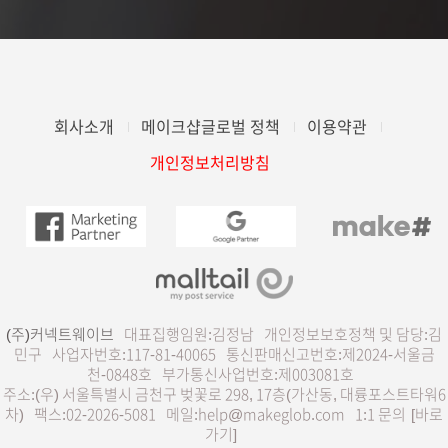
회사소개
메이크샵글로벌 정책
이용약관
개인정보처리방침
(주)커넥트웨이브
대표집행임원:김정남
개인정보보호정책 및 담당:김
민구
사업자번호:117-81-40065
통신판매신고번호:제2024-서울금
천-0848호
부가통신사업번호:제003081호
주소:(우) 서울특별시 금천구 벚꽃로 298, 17층(가산동, 대륭포스트타워6
차)
팩스:02-2026-5081
메일:help@makeglob.com
1:1 문의
[바로
가기]